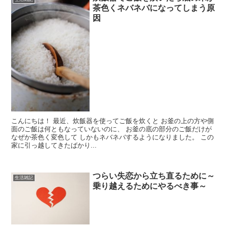
茶色くネバネバになってしまう原
因
こんにちは！ 最近、炊飯器を使ってご飯を炊くと お釜の上の方や側
面のご飯は何ともなっていないのに、 お釜の底の部分のご飯だけが
なぜか茶色く変色して しかもネバネバするようになりました。 この
家に引っ越してきたばかり...
つらい失恋から立ち直るために～
生活雑記
乗り越えるためにやるべき事～