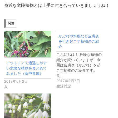
身近な危険植物とは上手に付き合っていきましょうね！
関連
かぶれや水疱など皮膚炎
を引き起こす植物のご紹
介
こんにちは！ 危険な植物の
紹介が続いていますが、今
アウトドアで遭遇しやす
回は皮膚炎（かぶれ）を起
い危険な植物をまとめて
こす植物のご紹介です。
みました（食中毒編）
食…
2017年6月7日
2017年6月2日
生活雑記
夏