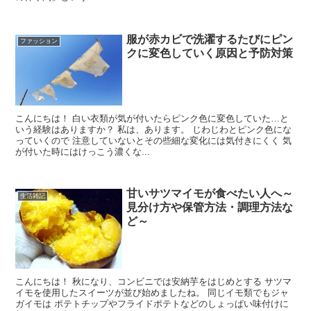
服が赤カビで洗濯するたびにピン
ファッション
クに変色していく原因と予防対策
こんにちは！ 白い衣類が気が付いたらピンク色に変色していた…と
いう経験はありますか？ 私は、あります。 じわじわとピンク色にな
っていくので 注意していないとその些細な変化には気付きにくく 気
が付いた時にはけっこう濃くな...
甘いサツマイモが食べたい人へ～
生活雑記
見分け方や保管方法・調理方法な
ど～
こんにちは！ 秋になり、コンビニでは安納芋をはじめとする サツマ
イモを使用したスイーツが並び始めましたね。 同じイモ類でもジャ
ガイモは ポテトチップやフライドポテトなどのしょっぱい味付けに