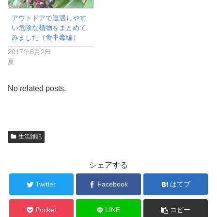
アウトドアで遭遇しやす
い危険な植物をまとめて
みました（食中毒編）
2017年6月2日
夏
No related posts.
生活雑記
シェアする
Twitter
Facebook
はてブ
Pocket
LINE
コピー