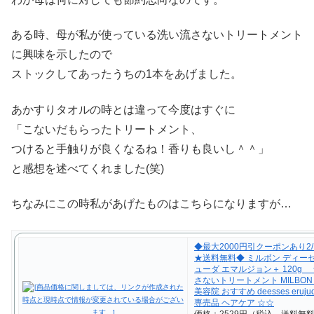
ある時、母が私が使っている洗い流さないトリートメント
に興味を示したので
ストックしてあったうちの1本をあげました。
あかすりタオルの時とは違って今度はすぐに
「こないだもらったトリートメント、
つけると手触りが良くなるね！香りも良いし＾＾」
と感想を述べてくれました(笑)
ちなみにこの時私があげたものはこちらになりますが…
◆最大2000円引クーポンあり2/16
★送料無料◆ ミルボン ディー
ューダ エマルジョン＋ 120g 
さないトリートメント MILBON
美容院 おすすめ deesses eruj
専売品 ヘアケア ☆☆
価格：2529円（税込、送料無料