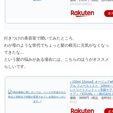
(2019/2/12時点)
楽
行きつけの美容室で聞いてみたところ、
わが母のような世代でちょっと髪の根元に元気がなくなっ
てきたな…
という髪の悩みがある場合には、こちらのほうがオススメ
らしいです。
♪ 100ml【Aujua】オージュア
アル フォースミスト 100ml
いトリートメント＞＜毛髪ケア
ケア＞＜EQUIAL＞＜株式会社
価格：3888円（税込、送料別)
時点)
楽