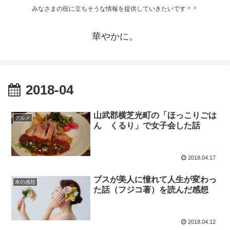
みなさまの役に立ちそうな情報を提供していきたいです＾＾
華やかに。
2018-04
山武郡横芝光町の「ほっこりごは
グルメ
ん くるり」で女子会した話
2018.04.17
ブスが美人に憧れて人生が変わっ
本の感想
た話（フジコ著）を読んだ感想
2018.04.12