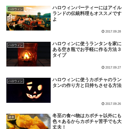
ハロウィンパーティーにはアイル
ハロウィン
ランドの伝統料理もオススメです
よ
2017.09.28
ハロウィンに使うランタンを家に
ハロウィン
ある空き瓶でお手軽に作る方法３
タイプ
2017.09.27
ハロウィンに使うカボチャのラン
ハロウィン
タンの作り方と日持ちさせる方法
2017.09.26
冬至の食べ物はカボチャ以外にも
健康
色々あるからカボチャ苦手でも大
丈夫！