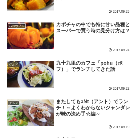
2017.09.25
カボチャの中でも特に甘い品種と
ハロウィン
スーパーで買う時の見分け方は？
2017.09.24
九十九里のカフェ「pohu（ポ
グルメ
フ）」でランチしてきた話
2017.09.22
またしてもaNt（アント）でラン
グルメ
チ！～よくわからないジャンダレ
が味の決め手☆編～
2017.09.19