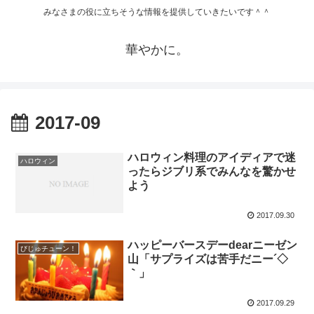
みなさまの役に立ちそうな情報を提供していきたいです＾＾
華やかに。
2017-09
ハロウィン料理のアイディアで迷
ハロウィン
ったらジブリ系でみんなを驚かせ
よう
2017.09.30
ハッピーバースデーdearニーゼン
びじゅチューン！
山「サプライズは苦手だニー´◇
｀」
2017.09.29