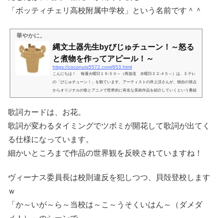
「ボッティチェリ高校附属中学校」という名前です＾＾
華やかに。
縄文土器先生byびじゅチューン！～怒る
と煮物を作ってアピール！～
https://coconuts5572.com/653.html
こんにちは！ 毎週火曜日１９:５０～（再放送 水曜日２２:４５～）は、Ｅテレ
の「びじゅチューン！」を観ています。アーティストの井上涼さんが、独自の視点
からオリジナルの歌とアニメで世界的に有名な美術作品を紹介していくという番組
です。アニメのストーリー今回の放送は、「縄文土器先生」。ボッティチェリ高校
付属中学校で英語を教える縄文土器先生。縄文土器先生は頭部は土器、首から下は
歌詞カードは、お花。
普通の人間の体型をしているので（しかも、ちょっとガタイが良い）シャツとネク
タイがよく似合っています。首がとても太...
歌詞が変わるタイミングでツボミが開花して歌詞が出てく
る仕様になっています。
細かいところまで作品の世界観を反映されていますね！
ヴィーナス委員長は校則違反を犯しつつ、貝殻登校します
ｗ
「か～いが～ら～当校は～こ～うそくいはん～（ダメダ