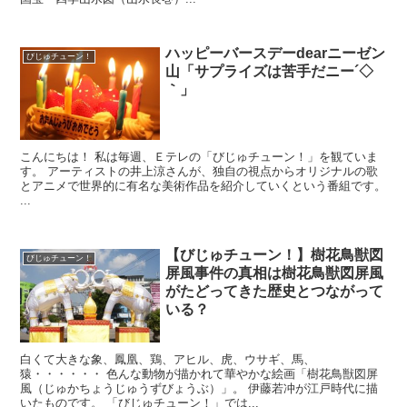
ハッピーバースデーdearニーゼン
びじゅチューン！
山「サプライズは苦手だニー´◇
｀」
こんにちは！ 私は毎週、Ｅテレの「びじゅチューン！」を観ていま
す。 アーティストの井上涼さんが、独自の視点からオリジナルの歌
とアニメで世界的に有名な美術作品を紹介していくという番組です。
...
【びじゅチューン！】樹花鳥獣図
びじゅチューン！
屏風事件の真相は樹花鳥獣図屏風
がたどってきた歴史とつながって
いる？
白くて大きな象、鳳凰、鶏、アヒル、虎、ウサギ、馬、
猿・・・・・・ 色んな動物が描かれて華やかな絵画「樹花鳥獣図屏
風（じゅかちょうじゅうずびょうぶ）」。 伊藤若冲が江戸時代に描
いたものです。 「びじゅチューン！」では...