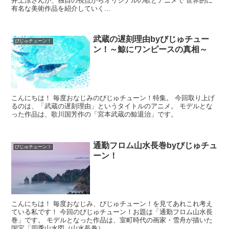
井上涼さんが、独自の視点からオリジナルの歌とアニメで 世界的に
有名な美術作品を紹介していく...
武蔵の遅刻理由byびじゅチュー
びじゅチューン！
ン！～鯨にワンピースの真相～
こんにちは！ 毎度おなじみのびじゅチューン！特集。 今回取り上げ
るのは、「武蔵の遅刻理由」というタイトルのアニメ。 モデルとな
った作品は、歌川国芳作の「宮本武蔵の鯨退治」です。
通勤フロム山水長巻byびじゅチュ
びじゅチューン！
ーン！
こんにちは！ 毎度おなじみ、びじゅチューン！を見てあれこれ考え
ている私です！ 今回のびじゅチューン！お題は「通勤フロム山水長
巻」です。 モデルとなった作品は、室町時代の画家・雪舟が描いた
国宝「四季山水図（山水長巻）...