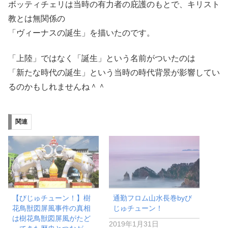
ボッティチェリは当時の有力者の庇護のもとで、キリスト
教とは無関係の
「ヴィーナスの誕生」を描いたのです。
「上陸」ではなく「誕生」という名前がついたのは
「新たな時代の誕生」という当時の時代背景が影響してい
るのかもしれませんね＾＾
関連
【びじゅチューン！】樹
通勤フロム山水長巻byび
花鳥獣図屏風事件の真相
じゅチューン！
は樹花鳥獣図屏風がたど
2019年1月31日