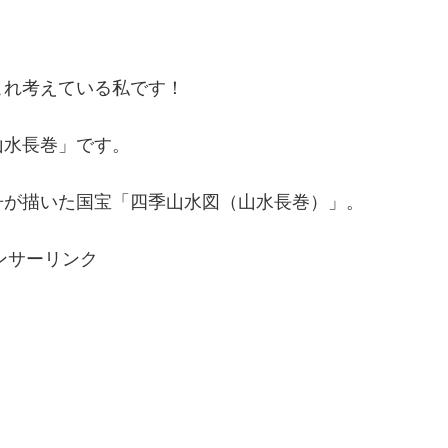
これ考えている私です！
山水長巻」です。
舟が描いた国宝「四季山水図（山水長巻）」。
ンサーリンク