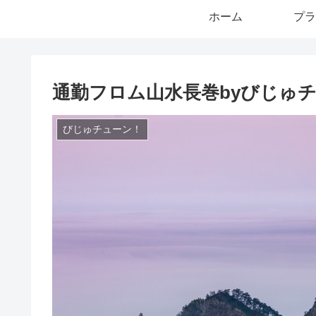
ホーム
プラ
通勤フロム山水長巻byびじゅ
びじゅチューン！