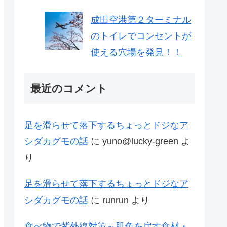
成田空港第２ターミナル
のトイレでコンセントが
使える穴場を発見！！
最近のコメント
足を滑らせて落下するちょっとドジなア
シダカグモの話
に
yuno@lucky-green
よ
り
足を滑らせて落下するちょっとドジなア
シダカグモの話
に
runrun
より
食べ物で紫外線対策～肌色を戻す食材・