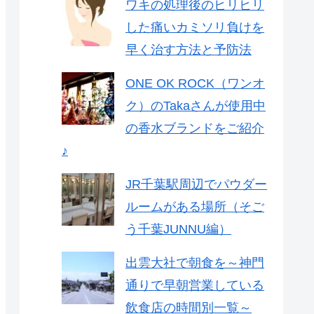
ワキの処理後のヒリヒリ
した痛いカミソリ負けを
早く治す方法と予防法
ONE OK ROCK（ワンオ
ク）のTakaさんが使用中
の香水ブランドをご紹介
♪
JR千葉駅周辺でパウダー
ルームがある場所（そご
う千葉JUNNU編）
出雲大社で朝食を～神門
通りで早朝営業している
飲食店の時間別一覧～