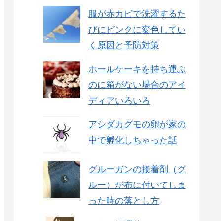
服が赤カビで洗濯するた
びにピンクに変色してい
く原因と予防対策
ホールケーキを持ち運ぶ
のに箱がない場合のアイ
ディアいろいろ
アシダカグモの卵が家の
中で孵化しちゃった話
グルーガンの接着剤（グ
ルー）が布に付いてしま
った時の落とし方