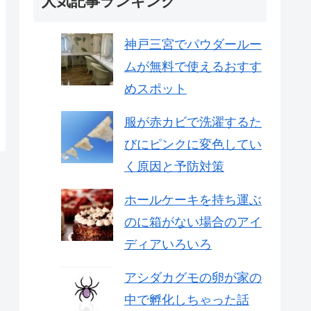
人気記事ランキング
神戸三宮でパウダールー
ムが無料で使えるおすす
めスポット
服が赤カビで洗濯するた
びにピンクに変色してい
く原因と予防対策
ホールケーキを持ち運ぶ
のに箱がない場合のアイ
ディアいろいろ
アシダカグモの卵が家の
中で孵化しちゃった話