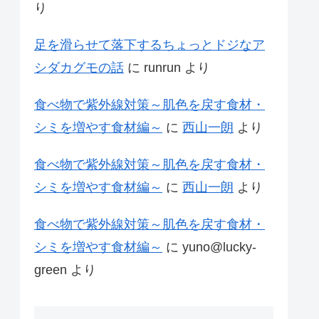
り
足を滑らせて落下するちょっとドジなア
シダカグモの話
に
runrun
より
食べ物で紫外線対策～肌色を戻す食材・
シミを増やす食材編～
に
西山一朗
より
食べ物で紫外線対策～肌色を戻す食材・
シミを増やす食材編～
に
西山一朗
より
食べ物で紫外線対策～肌色を戻す食材・
シミを増やす食材編～
に
yuno@lucky-
green
より