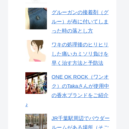
グルーガンの接着剤（グ
ルー）が布に付いてしま
った時の落とし方
ワキの処理後のヒリヒリ
した痛いカミソリ負けを
早く治す方法と予防法
ONE OK ROCK（ワンオ
ク）のTakaさんが使用中
の香水ブランドをご紹介
♪
JR千葉駅周辺でパウダー
ルームがある場所（そご