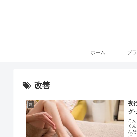
ホーム
プラ
改善
夜
旅
グ
こん
くん
んだ
て、