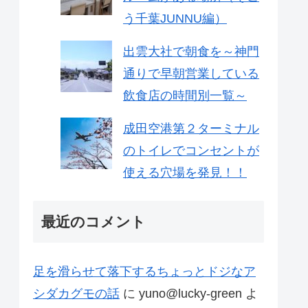
う千葉JUNNU編）
出雲大社で朝食を～神門
通りで早朝営業している
飲食店の時間別一覧～
成田空港第２ターミナル
のトイレでコンセントが
使える穴場を発見！！
最近のコメント
足を滑らせて落下するちょっとドジなア
シダカグモの話
に
yuno@lucky-green
よ