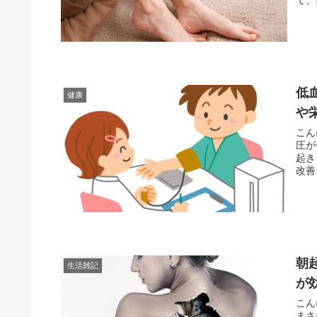
低
健康
や
こん
圧が
起き
改善し
朝
生活雑記
が
こん
まさ