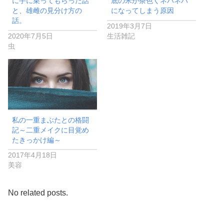
に手に乗ってもらった話
底の米が茶色くネバネバ
と、雄雌の見分け方の
になってしまう原因
話。
2019年3月7日
2020年7月5日
生活雑記
虫
私の一重まぶたとの格闘
記～二重メイクに目覚め
たきっかけ編～
2017年4月18日
美容
No related posts.