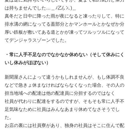
は持ちませんでした…＿ﾉ乙(､ﾝ､)＿
真冬だと日中に降った雨が夜になると凍ったりして、特に
排水溝の網になってる蓋部分とかマンホールとかなぜか分
厚い鉄板が敷いてある道とかが凍ってツルッツルになって
てデンジャラスゾーンでした。
・常に人手不足なのでなかなか休めない（そして休みにく
いし休みがほぼない）
新聞屋さんによって違うかもしれませんが、もし体調不良
などで急きょ休まなければならなくなった場合、その人の
担当地域への配達は他の配達員に分担するのではなく
社員が代わりに配達をするのですが、そもそも常に人手不
足気味なために社員はみんなあまり休めてなさそうでし
た。
お店の裏には社員寮があり、独身の社員はそこに住んで配