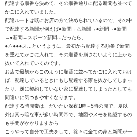
配達する順番を決めて、その順番通りに配る新聞も並べて
かごに入れていました。
配達ルートは既にお店の方で決められているので、その中
で配達する新聞が例えば●新聞→△新聞→●新聞→●新聞
→●新聞→スポーツ新聞…だったら、
●△●●●ス…というように、最初から配達する順番で新聞
を重ねてかごに入れて、その順番を崩さないように上から
抜いて入れていくのです。
お店で最初からこのように順番に並べてかごに入れておけ
ば、配達しているときにもし配達する家を抜かしてしまっ
たり、逆に契約していない家に配達してしまったとしても
間違いに気づきやすくなります。
配達する時間帯は、だいたい深夜1時～5時の間で、夏以
外は真っ暗な事が多い時間帯で、地図やメモを確認するの
も手間がかかりますから
こうやって自分で工夫をして、徐々に全ての家と新聞が一