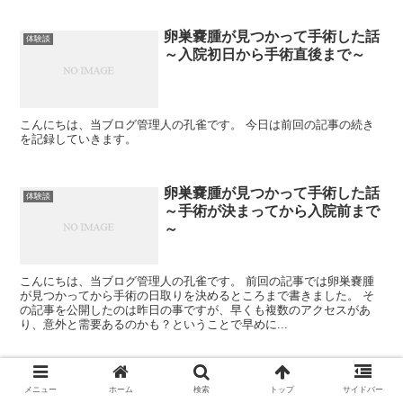
卵巣嚢腫が見つかって手術した話
体験談
～入院初日から手術直後まで～
こんにちは、当ブログ管理人の孔雀です。 今日は前回の記事の続き
を記録していきます。
卵巣嚢腫が見つかって手術した話
体験談
～手術が決まってから入院前まで
～
こんにちは、当ブログ管理人の孔雀です。 前回の記事では卵巣嚢腫
が見つかってから手術の日取りを決めるところまで書きました。 そ
の記事を公開したのは昨日の事ですが、早くも複数のアクセスがあ
り、意外と需要あるのかも？ということで早めに...
一人暮らしを始めたら不眠気味に
体験談
メニュー
ホーム
検索
トップ
サイドバー
なったけどある事で解消した話