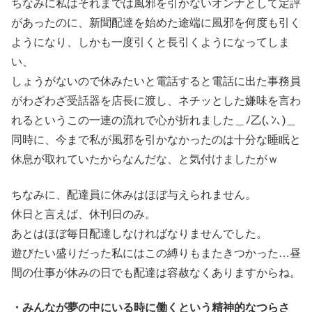
ちなみに私はそれまでは風邪を引かないオンナとして定評
があったのに、新聞配達を始めた途端に風邪を何度も引く
ようになり、しかも一度引くと長引くようになってしま
い、
しょうがないので休みたいと電話すると電話に出た事務員
がわざわざ受話器を店長に渡し、ネチッとした嫌味を言わ
れるというこの一連の流れで心が折れました＿ﾉ乙(､ﾝ､)＿
同時に、今まで私が風邪を引かなかったのは十分な睡眠と
休息が取れていたからなんだな、と気付けましたがｗ
ちなみに、配達員に休みはほぼ与えられません。
休日と言えば、休刊日のみ。
あとはほぼ毎日配達しなければなりませんでした。
遊びたい盛りだった私にはこの縛りもまたきつかった…昼
間の仕事が休みの日でも配達は容赦なくありますからね。
・みんなが夢の中にいる時に働くという精神的なつらさ