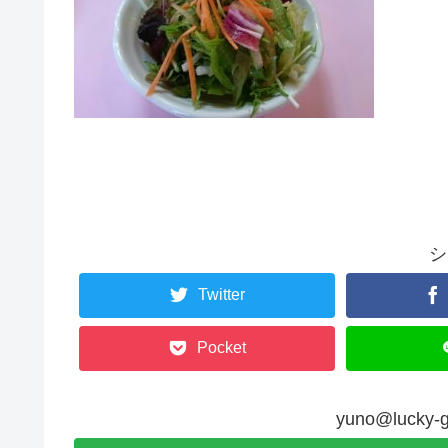
シ
Twitter
Pocket
yuno@luck