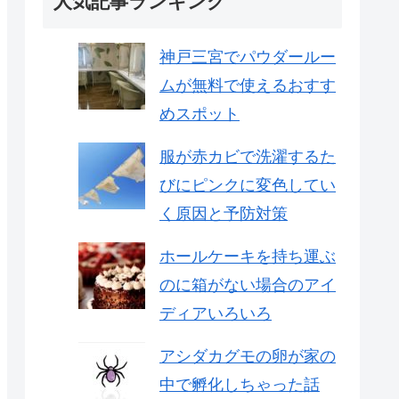
人気記事ランキング
神戸三宮でパウダールー
ムが無料で使えるおすす
めスポット
服が赤カビで洗濯するた
びにピンクに変色してい
く原因と予防対策
ホールケーキを持ち運ぶ
のに箱がない場合のアイ
ディアいろいろ
アシダカグモの卵が家の
中で孵化しちゃった話