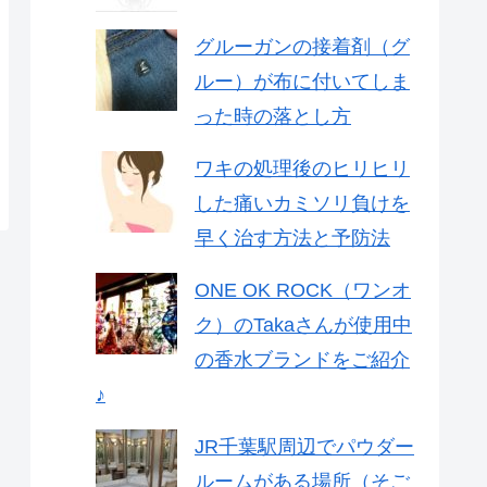
グルーガンの接着剤（グ
ルー）が布に付いてしま
った時の落とし方
ワキの処理後のヒリヒリ
した痛いカミソリ負けを
早く治す方法と予防法
ONE OK ROCK（ワンオ
ク）のTakaさんが使用中
の香水ブランドをご紹介
♪
JR千葉駅周辺でパウダー
ルームがある場所（そご