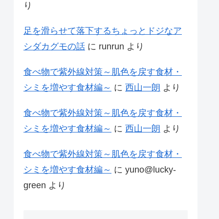
り
足を滑らせて落下するちょっとドジなア
シダカグモの話
に
runrun
より
食べ物で紫外線対策～肌色を戻す食材・
シミを増やす食材編～
に
西山一朗
より
食べ物で紫外線対策～肌色を戻す食材・
シミを増やす食材編～
に
西山一朗
より
食べ物で紫外線対策～肌色を戻す食材・
シミを増やす食材編～
に
yuno@lucky-
green
より