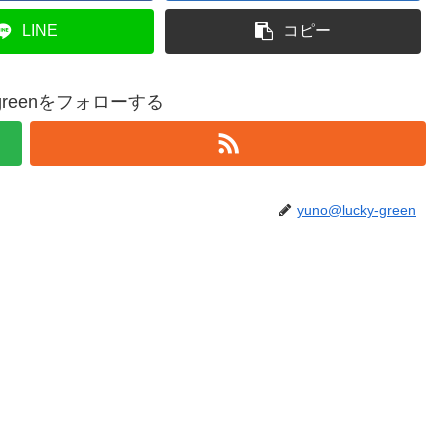
LINE
コピー
y-greenをフォローする
yuno@lucky-green