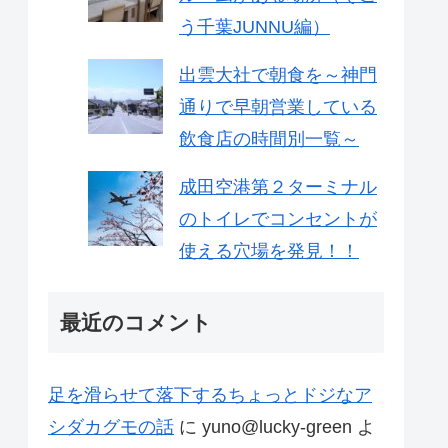
う千葉JUNNU編）
出雲大社で朝食を～神門
通りで早朝営業している
飲食店の時間別一覧～
成田空港第２ターミナル
のトイレでコンセントが
使える穴場を発見！！
最近のコメント
足を滑らせて落下するちょっとドジなア
シダカグモの話
に
yuno@lucky-green
よ