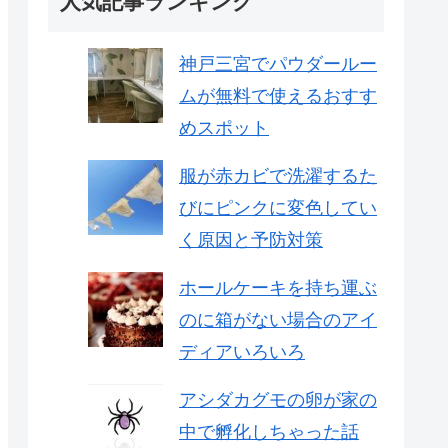
人気記事ランキング
神戸三宮でパウダールー
ムが無料で使えるおすす
めスポット
服が赤カビで洗濯するた
びにピンクに変色してい
く原因と予防対策
ホールケーキを持ち運ぶ
のに箱がない場合のアイ
ディアいろいろ
アシダカグモの卵が家の
中で孵化しちゃった話