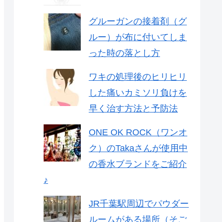
グルーガンの接着剤（グ
ルー）が布に付いてしま
った時の落とし方
ワキの処理後のヒリヒリ
した痛いカミソリ負けを
早く治す方法と予防法
ONE OK ROCK（ワンオ
ク）のTakaさんが使用中
の香水ブランドをご紹介
♪
JR千葉駅周辺でパウダー
ルームがある場所（そご