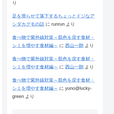
り
足を滑らせて落下するちょっとドジなア
シダカグモの話
に
runrun
より
食べ物で紫外線対策～肌色を戻す食材・
シミを増やす食材編～
に
西山一朗
より
食べ物で紫外線対策～肌色を戻す食材・
シミを増やす食材編～
に
西山一朗
より
食べ物で紫外線対策～肌色を戻す食材・
シミを増やす食材編～
に
yuno@lucky-
green
より