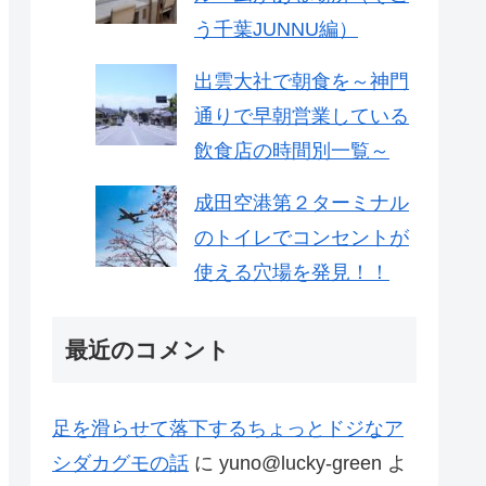
う千葉JUNNU編）
出雲大社で朝食を～神門
通りで早朝営業している
飲食店の時間別一覧～
成田空港第２ターミナル
のトイレでコンセントが
使える穴場を発見！！
最近のコメント
足を滑らせて落下するちょっとドジなア
シダカグモの話
に
yuno@lucky-green
よ