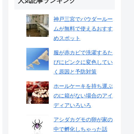
人気記事ランキング
神戸三宮でパウダールー
ムが無料で使えるおすす
めスポット
服が赤カビで洗濯するた
びにピンクに変色してい
く原因と予防対策
ホールケーキを持ち運ぶ
のに箱がない場合のアイ
ディアいろいろ
アシダカグモの卵が家の
中で孵化しちゃった話