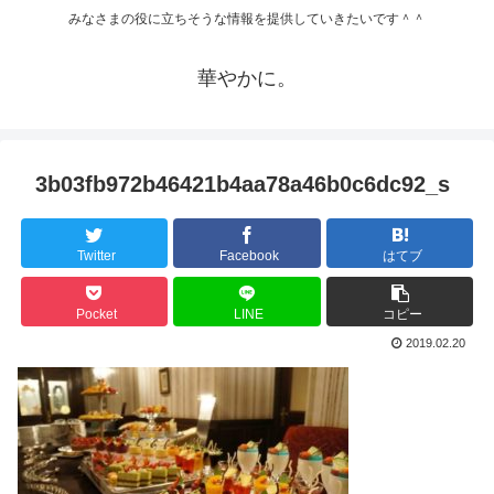
みなさまの役に立ちそうな情報を提供していきたいです＾＾
華やかに。
3b03fb972b46421b4aa78a46b0c6dc92_s
Twitter
Facebook
はてブ
Pocket
LINE
コピー
2019.02.20