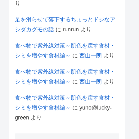
り
足を滑らせて落下するちょっとドジなア
シダカグモの話
に
runrun
より
食べ物で紫外線対策～肌色を戻す食材・
シミを増やす食材編～
に
西山一朗
より
食べ物で紫外線対策～肌色を戻す食材・
シミを増やす食材編～
に
西山一朗
より
食べ物で紫外線対策～肌色を戻す食材・
シミを増やす食材編～
に
yuno@lucky-
green
より