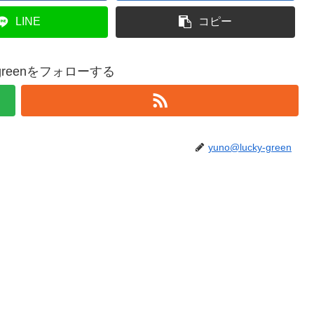
LINE
コピー
y-greenをフォローする
yuno@lucky-green