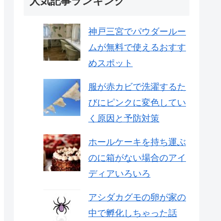
人気記事ランキング
神戸三宮でパウダールー
ムが無料で使えるおすす
めスポット
服が赤カビで洗濯するた
びにピンクに変色してい
く原因と予防対策
ホールケーキを持ち運ぶ
のに箱がない場合のアイ
ディアいろいろ
アシダカグモの卵が家の
中で孵化しちゃった話