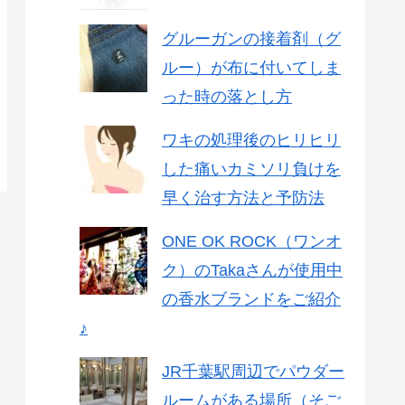
グルーガンの接着剤（グ
ルー）が布に付いてしま
った時の落とし方
ワキの処理後のヒリヒリ
した痛いカミソリ負けを
早く治す方法と予防法
ONE OK ROCK（ワンオ
ク）のTakaさんが使用中
の香水ブランドをご紹介
♪
JR千葉駅周辺でパウダー
ルームがある場所（そご