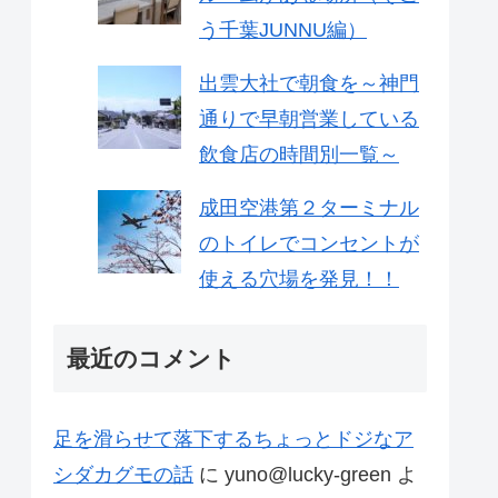
う千葉JUNNU編）
出雲大社で朝食を～神門
通りで早朝営業している
飲食店の時間別一覧～
成田空港第２ターミナル
のトイレでコンセントが
使える穴場を発見！！
最近のコメント
足を滑らせて落下するちょっとドジなア
シダカグモの話
に
yuno@lucky-green
よ