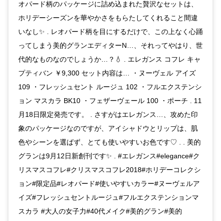
オパード柄のパッケージに詰め込まれた贅沢なセットは、
ホリデーシーズンを華やかさをもらたしてくれること間違
いなし✨ . レオパード柄を目にするだけで、この上なく心踊
ってしまう美的グランエディターN…、それってやはり、世
代的なものなのでしょうか…？💧 . エレガンス コフレ キャ
プティバン ￥9,300 セット内容は… ・ヌーヴェル アイズ
109 ・フレッシュセント ルージュ 102 ・フルエクステンシ
ョン マスカラ BK10 ・フェザーヴェール 100 ・ポーチ . 11
月18日限定発売です。 . さすがはエレガンス…、攻めた印
象のパッケージなのですが、アイシャドウとリップは、肌
色やシーンを選ばず、とても使いやすいお色です♡ . . 美的
グランは9月12日新創刊です✨ . #エレガンス#elegance#ク
リスマスコフレ#クリスマスコフレ2018#ホリデーコレクシ
ョン#限定品#レオパード#使いやすいカラー#ヌーヴェルア
イズ#フレッシュセントルージュ#フルエクステンションマ
スカラ #大人の女子力#40代メイク#美的グラン#美的