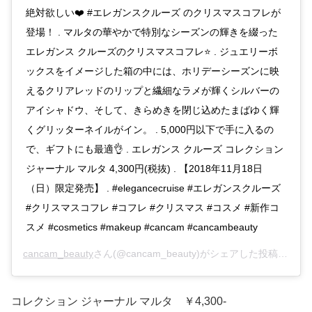
絶対欲しい❤️ #エレガンスクルーズ のクリスマスコフレが
登場！ . マルタの華やかで特別なシーズンの輝きを綴った
エレガンス クルーズのクリスマスコフレ⭐️ . ジュエリーボ
ックスをイメージした箱の中には、ホリデーシーズンに映
えるクリアレッドのリップと繊細なラメが輝くシルバーの
アイシャドウ、そして、きらめきを閉じ込めたまばゆく輝
くグリッターネイルがイン。 . 5,000円以下で手に入るの
で、ギフトにも最適👌 . エレガンス クルーズ コレクション
ジャーナル マルタ 4,300円(税抜) . 【2018年11月18日
（日）限定発売】 . #elegancecruise #エレガンスクルーズ
#クリスマスコフレ #コフレ #クリスマス #コスメ #新作コ
スメ #cosmetics #makeup #cancam #cancambeauty
cancam_beauty
さん(@cancam_beauty)がシェアした投稿 –
201
コレクション ジャーナル マルタ ￥4,300-