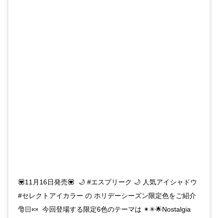
💟11月16日発売💟 🌙 #エスプリーク 🌙 人気アイシャドウ
#セレクトアイカラー の ホリデーシーズン限定色をご紹介
🎅🏻🍬 今回登場する限定6色のテーマは ✴︎✳︎🌟Nostalgia