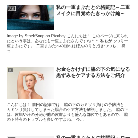
私の一重まぶたとの格闘記～二重
美容
メイクに目覚めたきっかけ編～
Image by StockSnap on Pixabay こんにちは！ このページに来られ
たという事は、あなたも一重まぶたさんですね＾＾ 私もがっつり一
重まぶたです。 二重まぶたへの憧れはほんのりと抱きつつも、 持
っ...
お金をかけずに脇の下の気になる
夏
黒ずみをケアする方法をご紹介
こんにちは！ 前回の記事では、脇の下のカミソリ負けの予防法と、
カミソリ負けしてしまった場合のケア方法を解説しました。 脇の下
は、皮脂や汗の分泌が他の皮膚よりも盛んな部位でもあるので、 脇
の下特有のトラブルも多いですよね。 今...
私の一重まぶたとの格闘記～ロー