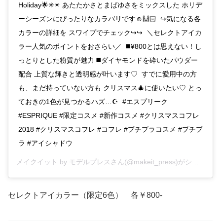
Holiday🌟✳︎✴︎ あたたかさとまばゆさをミックスした ホリデ
ーシーズンにぴったりなカラバリです☺️🙌🏻 ↪︎気になる各
カラーの詳細を スワイプでチェック↪︎↪︎ ＼セレクトアイカ
ラー人気のポイントをおさらい／ ◼️¥800とは思えない！し
っとりとした粉質が魅力 ◼️ダイヤモンドを砕いたパウダー
配合 上質な輝きと透明感が叶います♡ すでに愛用中の方
も、まだ持っていない方も クリスマス🎄に使いたい♡ とっ
ておきの1色が見つかるハズ…☪️ #エスプリーク
#ESPRIQUE #限定コスメ #新作コスメ #クリスマスコフレ
2018 #クリスマスコフレ #コフレ #プチプラコスメ #プチプ
ラ #アイシャドウ
メイクイット by モデルプレス
さん(@makeit_press)がシェアした投稿 –
セレクトアイカラー（限定6色） 各￥800-