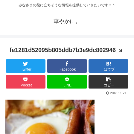
みなさまの役に立ちそうな情報を提供していきたいです＾＾
華やかに。
fe1281d52095b805ddb7b3e9dc802946_s
Twitter
Facebook
はてブ
Pocket
LINE
コピー
2018.11.27